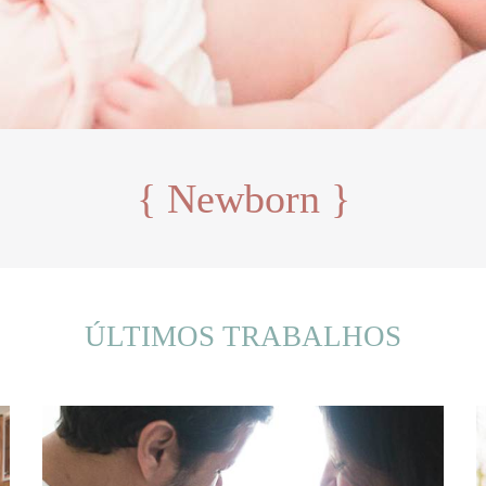
{ Newborn }
{ Newborn }
ÚLTIMOS TRABALHOS