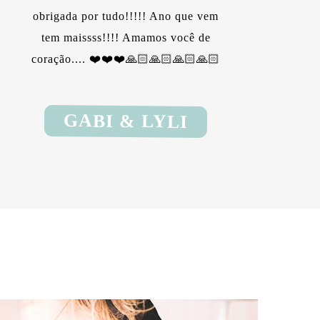
obrigada por tudo!!!!! Ano que vem
e
tem maissss!!!! Amamos você de
coração.... ❤️❤️❤️🙏🏻🙏🏻🙏🏻🙏🏻
GABI & LYLI