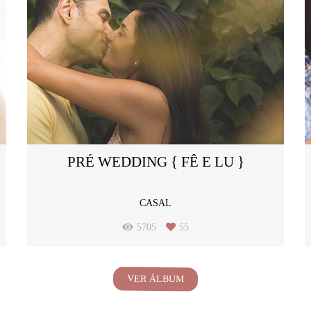
PRÉ WEDDING { FÊ E LU }
CASAL
5705
55
VER ÁLBUM