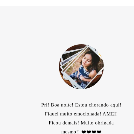
Pri! Boa noite! Estou chorando aqui!
Fiquei muito emocionada! AMEI!
om
Ficou demais! Muito obrigada
mesmo!! ❤️❤️❤️❤️