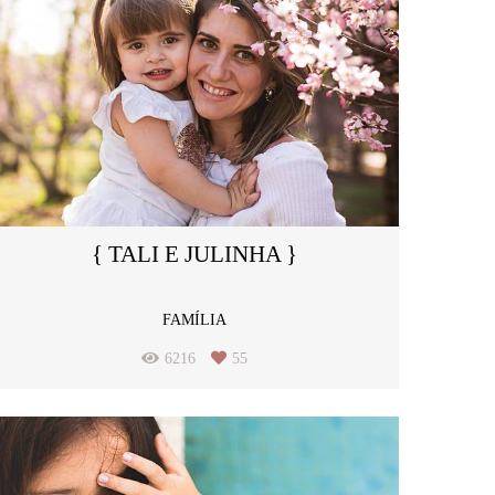
{ TALI E JULINHA }
FAMÍLIA
6216
55