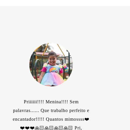
Priiiiii!!!! Menina!!!! Sem
palavras...... Que trabalho perfeito e
encantador!!!!! Quantos mimossss❤️
c
❤️❤️❤️🙏🏻🙏🏻🙏🏻🙏🏻 Pri,