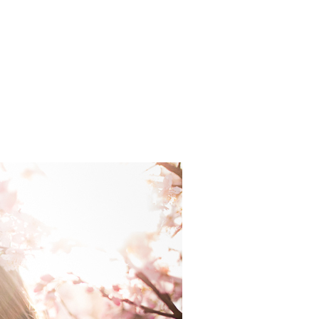
ok, ensaio newborn, ensaio gestante, ensaio fotográfico, são paulo, priscilianas, priscila dagnesi, prisciladagnesi,
amor, fotos de brincadeiras, pai e filha, pai e filho, mãe e filha, mãe e filho, fotos de amamentação, primeiro aninho,
lossom tree, cherry blossom, flor de cerejeira, cerejeira, fundo rosa, meu mundo cor de rosa, parque do carmo,