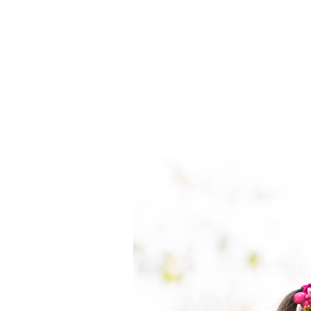
newborn, ensaio, sao paulo, família, Lapa, SP, Alto da Lapa, Vila Leopoldina, Vila Anastácio, Vila Romana, Vila Pom
pri dagnesi, dagnesi, fotos, fotografia, fotos descontraídas, pose, fotos sem pose, irmã mais velha, mãe de duas, pai 
acompanhamento infantil, acompanhamento mês a mês, acompanhamento da barriga, ensaio mãe e filha, mãe e filha