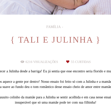
FAMÍLIA
{ TALI E JULINHA }
6216
VISUALIZAÇÕES
55
CURTIDAS
er a Julinha desde a barriga! Eu já sentia que esse encontro seria florido e mu
os aquece a gente por dentro! Nosso ensaio foi feito só com a Julinha e a mamãe
sa suave ao fundo deu o tom romântico desse ensaio cheio de amor entre mamãe 
uuito colinho da mamãe para a Julinha se sentir acolhida e em casa nesse ens
insuperável que só uma mamãe pode ter com sua filhinha!