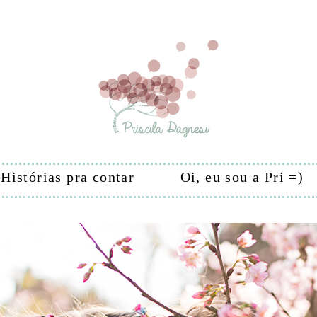
Histórias pra contar
Oi, eu sou a Pri =)