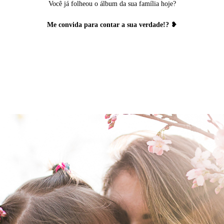
Você já folheou o álbum da sua família hoje?
M
e convida para contar a sua verdade!? ❥
péia, Perdizes, fotografia lifestyle, fotógrafa lifestyle, recém nascido, bebê, ensaio de família, ensaio em casa, delivery, book bebê, bo
de duas, brincadeiras infantis, fotografia, infantil, festa infantil, festa ao ar livre, crianças, 2 anos, história, memória, legado, fotos de 
, mamãe e filha, mãe de menina, mãe de primeira viagem, mãe solo, mãe sozinha, pãe, pai e mãe, cerejeiras, bosque das cerejeiras, b
fotográfico, ensaio